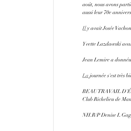
aoút, nous avons parti
aussi leur 70e anniver
Il
 y avait Josée Vachon
Yvette Lazdawski avait
Jean Lemire a donnéu
La
 journée s'est très 
BEAU TRAVAIL D'ÉQU
Club Richelieu de Man
NH.R/P Denise L Ga