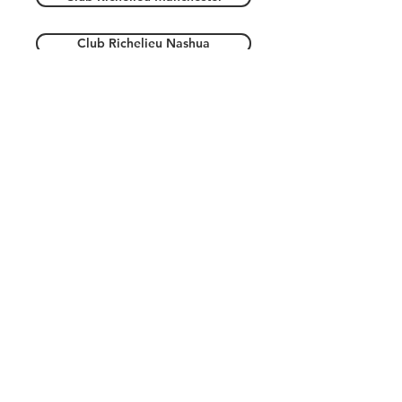
Club Richelieu Nashua
Massachusetts
Club Richelieu Lowell
Rhode Island
Club Richelieu Woonsocket
Club Richelieu New Bedford
Club Richelieu Nord de Boston