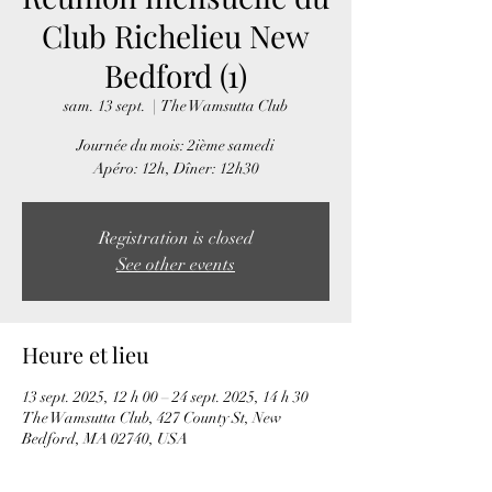
Club Richelieu New
Bedford (1)
sam. 13 sept.
  |  
The Wamsutta Club
Journée du mois: 2ième samedi
Apéro: 12h, Dîner: 12h30
Registration is closed
See other events
Heure et lieu
13 sept. 2025, 12 h 00 – 24 sept. 2025, 14 h 30
The Wamsutta Club, 427 County St, New
Bedford, MA 02740, USA