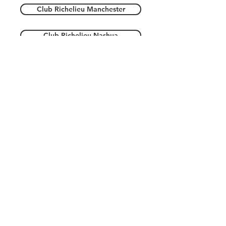
Club Richelieu Manchester
Club Richelieu Nashua
Massachusetts
Club Richelieu Lowell
Rhode Island
Club Richelieu Woonsocket
Club Richelieu New Bedford