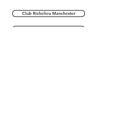
Club Richelieu Manchester
Club Richelieu Nashua
Massachusetts
Club Richelieu Lowell
Rhode Island
Club Richelieu Woonsocket
Club Richelieu New Bedford