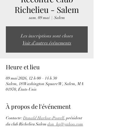
Richelieu - Salem
sam. 09 mai
  |  
Salem
Les inscriptions sont closes
Voir d'autres événements
Heure et lieu
09 mai 2026, 12 h 00 – 14 h 30
Salem, 18 Washington Square W, Salem, MA
01970, États-Unis
À propos de l'événement
Contacte: 
Donald Harlow-Powell
, président 
du club Richelieu Salem 
don_hp@yahoo.com