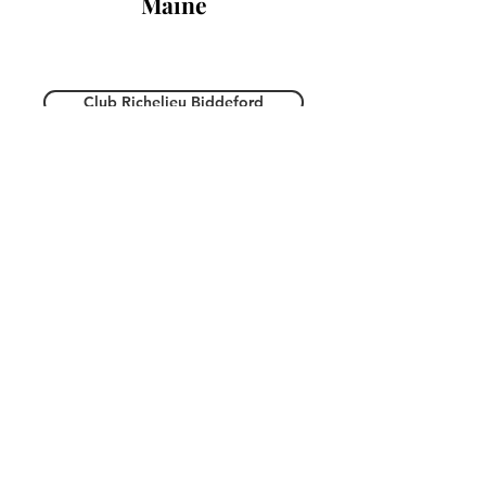
Maine
Club Richelieu Biddeford
New Hampshire
Club Richelieu Manchester
Club Richelieu Nashua
Massachusetts
Club Richelieu Lowell