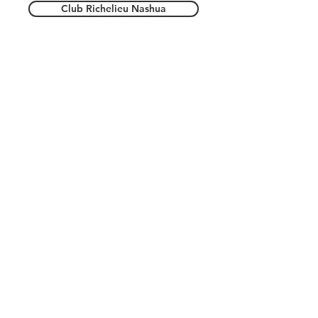
Club Richelieu Nashua
Massachusetts
Club Richelieu Lowell
Rhode Island
Club Richelieu Woonsocket
Club Richelieu New Bedford
Club Richelieu Nord de Boston